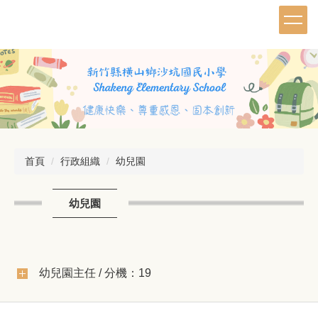
跳
到
主
要
內
容
區
首頁
行政組織
幼兒園
幼兒園
幼兒園主任 / 分機：19