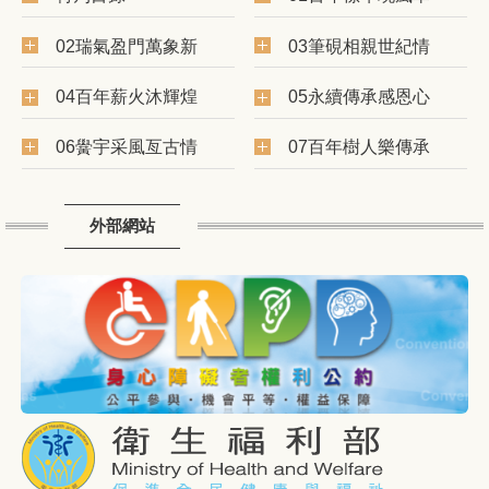
02瑞氣盈門萬象新
03筆硯相親世紀情
04百年薪火沐輝煌
05永續傳承感恩心
06黌宇采風亙古情
07百年樹人樂傳承
外部網站