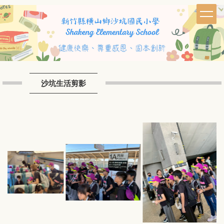
跳
到
主
要
內
容
區
沙坑生活剪影