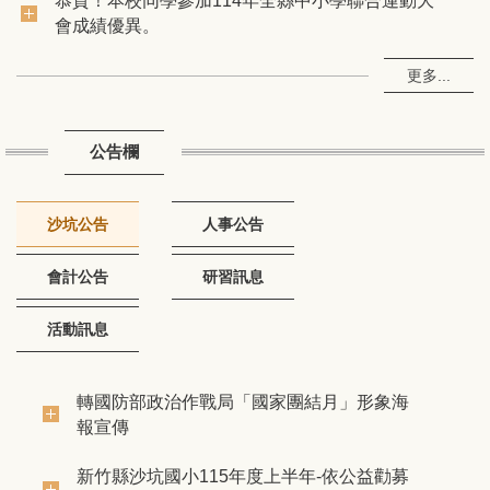
會成績優異。
恭賀！本校4位同學通過115年度客語能力認證！
更多...
狂賀！本校同學參加115年新竹縣縣長盃跆拳道錦
標賽成績優異！
公告欄
恭賀！本校陳裔衕同學、曾冠鈞同學通過114年度
客語能力認證！
沙坑公告
人事公告
恭賀！本校同學參加114年全縣中小學聯合運動大
會計公告
研習訊息
會成績優異。
活動訊息
轉國防部政治作戰局「國家團結月」形象海
報宣傳
新竹縣沙坑國小115年度上半年-依公益勸募